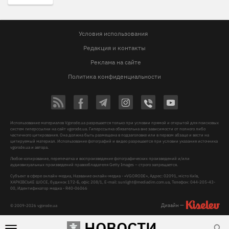
Условия использования
Редакция и контакты
Реклама на сайте
Политика конфиденциальности
Использование материалов Vgorode.ua разрешается только при условии прямой и открытой для поисковых
систем гиперссылки на сайт vgorode.ua. Гиперссылка обязательна вне зависимости от полного либо
частичного цитирования. Она должна быть размещена в подзаголовке или в первом абзаце и вести на
цитируемый материал. Использование фотографий и видео разрешается при условии указания источника
vgorode.ua и автора.
Любое копирование, перепечатка и воспроизведение фотографических произведений и/или
аудиовизуальных произведений правообладателя Getty Images – строго запрещается.
Субъект в сфере онлайн-медиа, Название онлайн-медиа - «VGORODE», Адрес: 02091, місто Київ,
ХАРКІВСЬКЕ ШОСЕ, будинок 172-Б, офіс 208/1, E-mail:
sunlight@mediadim.com.ua
, Телефон: 044-205-43-
00, Идентификатор медиа - R40-06066
Дизайн —
© 2009-2026 vgorode.ua
НОВОСТИ