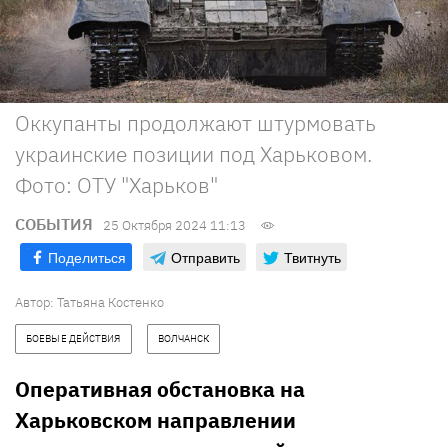
Оккупанты продолжают штурмовать
украинские позиции под Харьковом.
Фото: ОТУ "Харьков"
СОБЫТИЯ
25 Октября 2024 11:13
Поделиться
Отправить
Твитнуть
Автор:
Татьяна Костенко
БОЕВЫЕ ДЕЙСТВИЯ
ВОЛЧАНСК
Оперативная обстановка на
Харьковском направлении