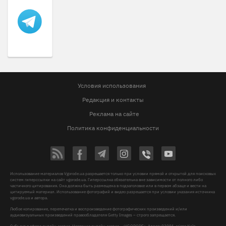
Условия использования
Редакция и контакты
Реклама на сайте
Политика конфиденциальности
Использование материалов Vgorode.ua разрешается только при условии прямой и открытой для поисковых
систем гиперссылки на сайт vgorode.ua. Гиперссылка обязательна вне зависимости от полного либо
частичного цитирования. Она должна быть размещена в подзаголовке или в первом абзаце и вести на
цитируемый материал. Использование фотографий и видео разрешается при условии указания источника
vgorode.ua и автора.
Любое копирование, перепечатка и воспроизведение фотографических произведений и/или
аудиовизуальных произведений правообладателя Getty Images – строго запрещается.
Субъект в сфере онлайн-медиа, Название онлайн-медиа - «VGORODE», Адрес: 02091, місто Київ,