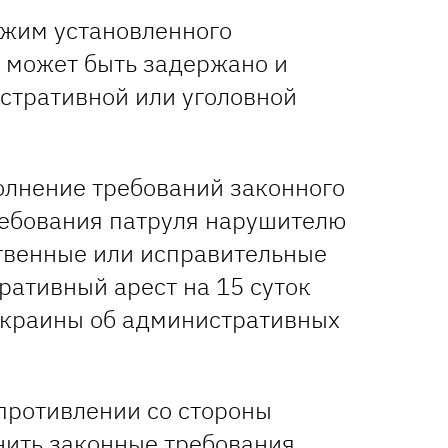
жим установленного
, может быть задержано и
стративной или уголовной
полнение требований законного
ебования патруля нарушителю
твенные или исправительные
ративный арест на 15 суток
 Украины об административных
противлении со стороны
ить законные требования