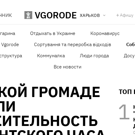
VGORODE
ЧНИК
Афишу
ХАРЬКОВ
агарина
Отдыхать в Украине
Коронавирус
в Vgorode
Сортування та переробка відходів
Со
структура
Коммуналка
Люди города
Досу
Все новости
КОЙ ГРОМАДЕ
ТОП
ЛИ
ИТЕЛЬНОСТЬ