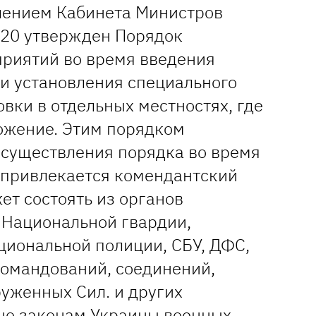
лением Кабинета Министров
020 утвержден Порядок
риятий во время введения
 и установления специального
вки в отдельных местностях, где
ожение. Этим порядком
осуществления порядка во время
 привлекается комендантский
ет состоять из органов
 Национальной гвардии,
циональной полиции, СБУ, ДФС,
командований, соединений,
руженных Сил. и других
но законам Украины военных