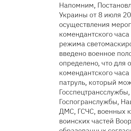
Напомним, Постанов
Украины от 8 июля 2
осуществления мероп
комендантского часа
режима светомаскиро
введено военное пол
определено, что для 
комендантского часа
патруль, который мож
Госспецтрансслужбы,
Госпогранслужбы, На
ДМС, ГСЧС, военных 
воинских частей Воо
образованных соглас