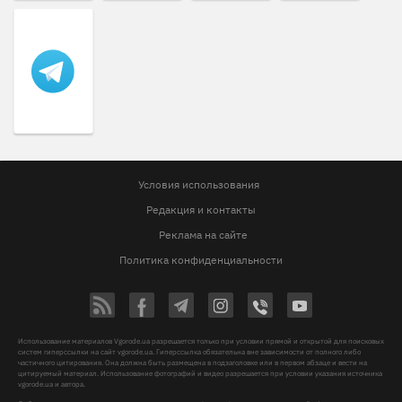
Условия использования
Редакция и контакты
Реклама на сайте
Политика конфиденциальности
Использование материалов Vgorode.ua разрешается только при условии прямой и открытой для поисковых
систем гиперссылки на сайт vgorode.ua. Гиперссылка обязательна вне зависимости от полного либо
частичного цитирования. Она должна быть размещена в подзаголовке или в первом абзаце и вести на
цитируемый материал. Использование фотографий и видео разрешается при условии указания источника
vgorode.ua и автора.