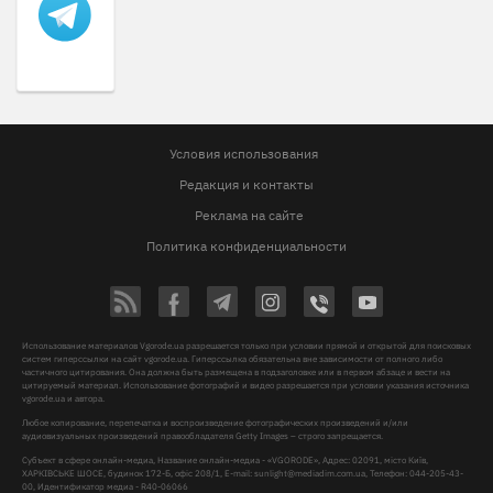
Условия использования
Редакция и контакты
Реклама на сайте
Политика конфиденциальности
Использование материалов Vgorode.ua разрешается только при условии прямой и открытой для поисковых
систем гиперссылки на сайт vgorode.ua. Гиперссылка обязательна вне зависимости от полного либо
частичного цитирования. Она должна быть размещена в подзаголовке или в первом абзаце и вести на
цитируемый материал. Использование фотографий и видео разрешается при условии указания источника
vgorode.ua и автора.
Любое копирование, перепечатка и воспроизведение фотографических произведений и/или
аудиовизуальных произведений правообладателя Getty Images – строго запрещается.
Субъект в сфере онлайн-медиа, Название онлайн-медиа - «VGORODE», Адрес: 02091, місто Київ,
ХАРКІВСЬКЕ ШОСЕ, будинок 172-Б, офіс 208/1, E-mail:
sunlight@mediadim.com.ua
, Телефон: 044-205-43-
00, Идентификатор медиа - R40-06066