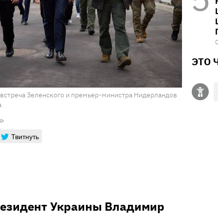
ЭТО 
я встреча Зеленского и премьер-министра Нидерландов
а
Твитнуть
президент Украины Владимир