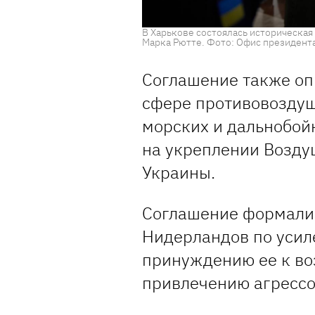
В Харькове состоялась историческа
Марка Рютте. Фото: Офис президент
Соглашение также оп
сфере противовоздуш
морских и дальнобой
на укреплении Возду
Украины.
Соглашение формали
Нидерландов по усил
принуждению ее к в
привлечению агрессо