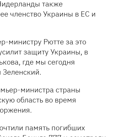
Нидерланды также
е членство Украины в ЕС и
р-министру Рютте за это
усилит защиту Украины, в
ькова, где мы сегодня
л Зеленский.
емьер-министра страны
скую область во время
торжения.
очтили память погибших