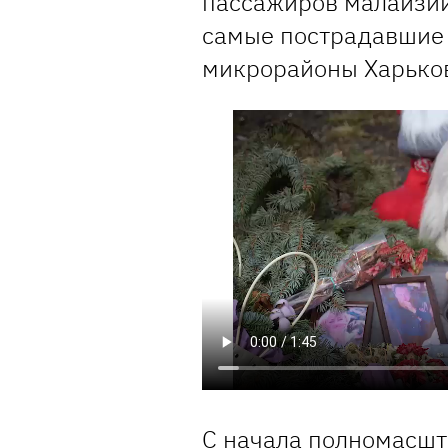
пассажиров малайзий
самые пострадавшие 
микрорайоны Харько
С начала полномасшт