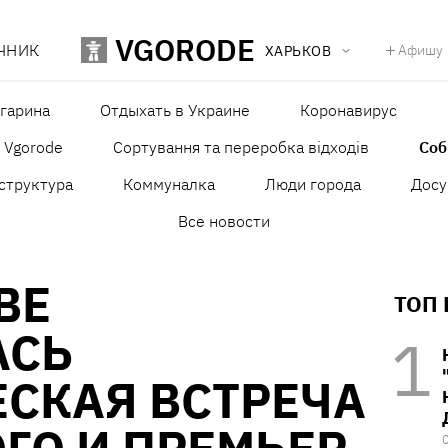
VGORODE
ЧНИК
Афишу
ХАРЬКОВ
агарина
Отдыхать в Украине
Коронавирус
в Vgorode
Сортування та переробка відходів
Со
структура
Коммуналка
Люди города
Досу
Все новости
ВЕ
ТОП
АСЬ
СКАЯ ВСТРЕЧА