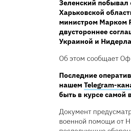
Зеленский побывал 
Харьковской области
министром Марком 
двустороннее согла
Украиной и Нидерл
Об этом сообщает Оф
Последние оператив
нашем
Telegram-кан
быть в курсе самой
Документ предусматр
военной помощи от Ни
последующую оборон