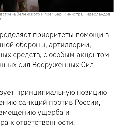
я встреча Зеленского и премьер-министра Нидерландов
а
ределяет приоритеты помощи в
ной обороны, артиллерии,
ных средств, с особым акцентом
шных сил Вооруженных Сил
зует принципиальную позицию
ению санкций против России,
озмещению ущерба и
ра к ответственности.