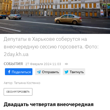
Депутаты в Харькове соберутся на
внеочередную сессию горсовета. Фото:
2day.kh.ua
СОБЫТИЯ
27 Февраля 2024 11:03
Поделиться
Отправить
Твитнуть
Автор:
Татьяна Костенко
СЕССИЯ ГОРСОВЕТА
Двадцать четвертая внеочередная