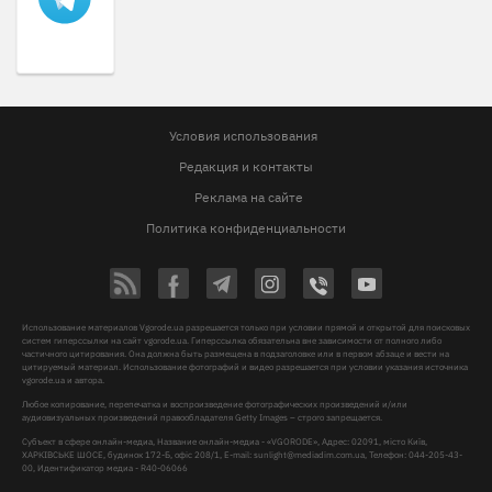
Условия использования
Редакция и контакты
Реклама на сайте
Политика конфиденциальности
Использование материалов Vgorode.ua разрешается только при условии прямой и открытой для поисковых
систем гиперссылки на сайт vgorode.ua. Гиперссылка обязательна вне зависимости от полного либо
частичного цитирования. Она должна быть размещена в подзаголовке или в первом абзаце и вести на
цитируемый материал. Использование фотографий и видео разрешается при условии указания источника
vgorode.ua и автора.
Любое копирование, перепечатка и воспроизведение фотографических произведений и/или
аудиовизуальных произведений правообладателя Getty Images – строго запрещается.
Субъект в сфере онлайн-медиа, Название онлайн-медиа - «VGORODE», Адрес: 02091, місто Київ,
ХАРКІВСЬКЕ ШОСЕ, будинок 172-Б, офіс 208/1, E-mail:
sunlight@mediadim.com.ua
, Телефон: 044-205-43-
00, Идентификатор медиа - R40-06066