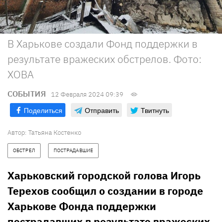
В Харькове создали Фонд поддержки в
результате вражеских обстрелов. Фото:
ХОВА
СОБЫТИЯ
12 Февраля 2024 09:39
Поделиться
Отправить
Твитнуть
Автор:
Татьяна Костенко
ОБСТРЕЛ
ПОСТРАДАВШИЕ
Харьковский городской голова Игорь
Терехов сообщил о создании в городе
Харькове Фонда поддержки
пострадавших в результате вражеских