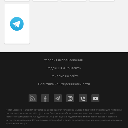
Условия использования
Редакция и контакты
Реклама на сайте
Политика конфиденциальности
Использование материалов Vgorode.ua разрешается только при условии прямой и открытой для поисковых
систем гиперссылки на сайт vgorode.ua. Гиперссылка обязательна вне зависимости от полного либо
частичного цитирования. Она должна быть размещена в подзаголовке или в первом абзаце и вести на
цитируемый материал. Использование фотографий и видео разрешается при условии указания источника
vgorode.ua и автора.