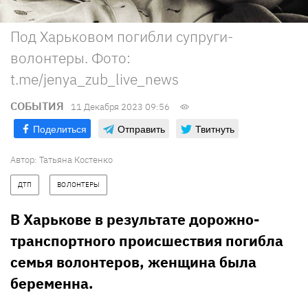
Под Харьковом погибли супруги-
волонтеры. Фото:
t.me/jenya_zub_live_news
СОБЫТИЯ
11 Декабря 2023 09:56
Поделиться
Отправить
Твитнуть
Автор:
Татьяна Костенко
ДТП
ВОЛОНТЕРЫ
В Харькове в результате дорожно-
транспортного происшествия погибла
семья волонтеров, женщина была
беременна.