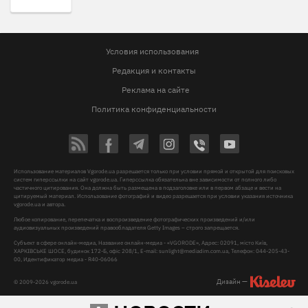
Условия использования
Редакция и контакты
Реклама на сайте
Политика конфиденциальности
Использование материалов Vgorode.ua разрешается только при условии прямой и открытой для поисковых
систем гиперссылки на сайт vgorode.ua. Гиперссылка обязательна вне зависимости от полного либо
частичного цитирования. Она должна быть размещена в подзаголовке или в первом абзаце и вести на
цитируемый материал. Использование фотографий и видео разрешается при условии указания источника
vgorode.ua и автора.
Любое копирование, перепечатка и воспроизведение фотографических произведений и/или
аудиовизуальных произведений правообладателя Getty Images – строго запрещается.
Субъект в сфере онлайн-медиа, Название онлайн-медиа - «VGORODE», Адрес: 02091, місто Київ,
ХАРКІВСЬКЕ ШОСЕ, будинок 172-Б, офіс 208/1, E-mail:
sunlight@mediadim.com.ua
, Телефон: 044-205-43-
00, Идентификатор медиа - R40-06066
Дизайн —
© 2009-2026 vgorode.ua