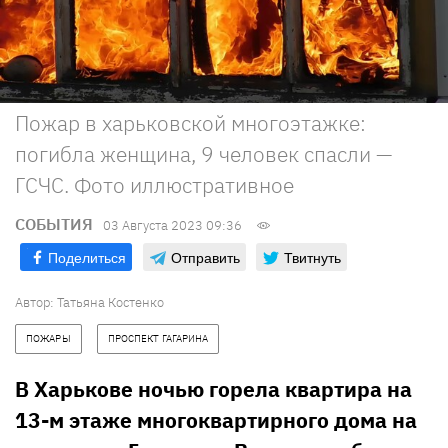
Пожар в харьковской многоэтажке:
погибла женщина, 9 человек спасли —
ГСЧС. Фото иллюстративное
СОБЫТИЯ
03 Августа 2023 09:36
Поделиться
Отправить
Твитнуть
Автор:
Татьяна Костенко
ПОЖАРЫ
ПРОСПЕКТ ГАГАРИНА
В Харькове ночью горела квартира на
13-м этаже многоквартирного дома на