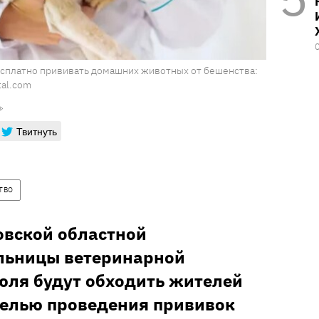
бесплатно прививать домашних животных от бешенства:
tal.com
Твитнуть
ТВО
овской областной
ольницы ветеринарной
июля будут обходить жителей
 целью проведения прививок