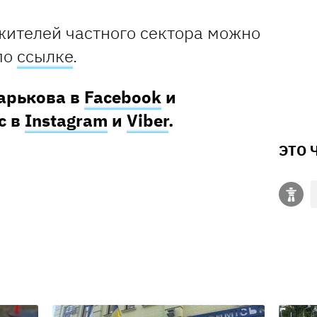
жителей частного сектора можно
по
ссылке
.
Харькова в
Facebook
и
с в
Instagram
и
Viber
.
ЭТО 