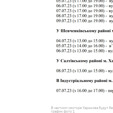
В частном секторе Харькова будут 
график фото 1