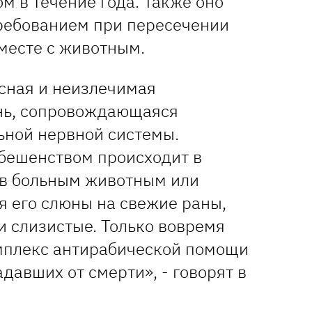
м в течение года. Также оно
ребованием при пересечении
месте с животным.
асная и неизлечимая
нь, сопровождающаяся
ной нервной системы.
бешенством происходит в
ов больным животным или
я его слюны на свежие раны,
и слизистые. Только вовремя
мплекс антирабической помощи
давших от смерти», - говорят в