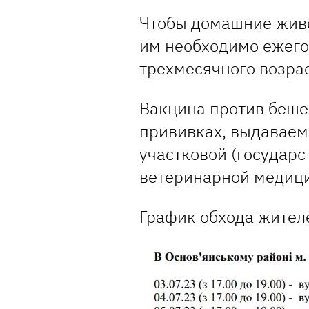
Чтобы домашние живо
им необходимо ежего
трехмесячного возрас
Вакцина против бешен
прививках, выдавае
участковой (государ
ветеринарной медицин
График обхода жител