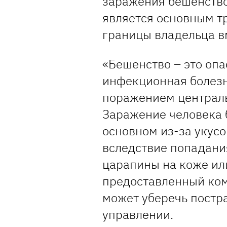
заражения бешенство
является основным т
границы владельца в
«Бешенство – это оп
инфекционная болез
поражением централь
Заражение человека 
основном из-за укус
вследствие попадани
царапины на коже ил
предоставленный ко
может уберечь постра
управлении.