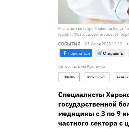
В частном секторе Харькова будут 
график. Фото: carpenterpopevethospi
СОБЫТИЯ
03 Июля 2023 12:12
Поделиться
Отправить
Автор:
Татьяна Костенко
ПРИВИВКИ
ВАКЦИНАЦИЯ
БЕШЕНС
Специалисты Харьк
государственной б
медицины с 3 по 9 
частного сектора с