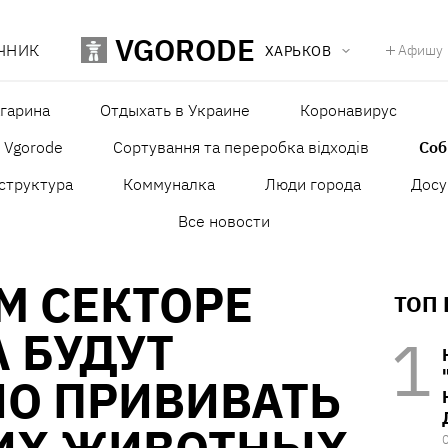
VGORODE
ЧНИК
Афишу
ХАРЬКОВ
агарина
Отдыхать в Украине
Коронавирус
в Vgorode
Сортування та переробка відходів
Со
структура
Коммуналка
Люди города
Досу
Все новости
М СЕКТОРЕ
ТОП
 БУДУТ
НО ПРИВИВАТЬ