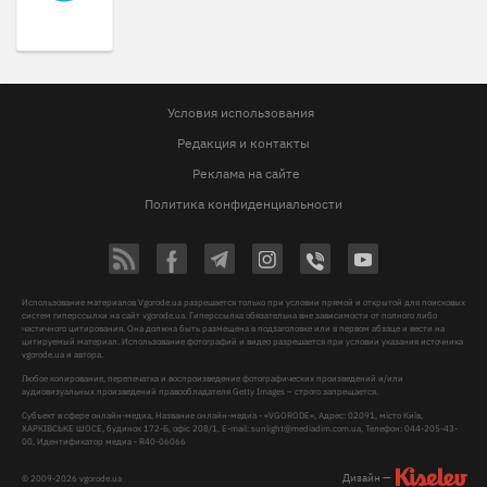
Условия использования
Редакция и контакты
Реклама на сайте
Политика конфиденциальности
Использование материалов Vgorode.ua разрешается только при условии прямой и открытой для поисковых
систем гиперссылки на сайт vgorode.ua. Гиперссылка обязательна вне зависимости от полного либо
частичного цитирования. Она должна быть размещена в подзаголовке или в первом абзаце и вести на
цитируемый материал. Использование фотографий и видео разрешается при условии указания источника
vgorode.ua и автора.
Любое копирование, перепечатка и воспроизведение фотографических произведений и/или
аудиовизуальных произведений правообладателя Getty Images – строго запрещается.
Субъект в сфере онлайн-медиа, Название онлайн-медиа - «VGORODE», Адрес: 02091, місто Київ,
ХАРКІВСЬКЕ ШОСЕ, будинок 172-Б, офіс 208/1, E-mail:
sunlight@mediadim.com.ua
, Телефон: 044-205-43-
00, Идентификатор медиа - R40-06066
Дизайн —
© 2009-2026 vgorode.ua