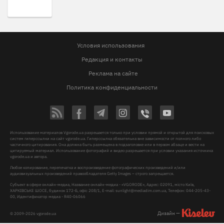
Условия использования
Редакция и контакты
Реклама на сайте
Политика конфиденциальности
Использование материалов Vgorode.ua разрешается только при условии прямой и открытой для поисковых
систем гиперссылки на сайт vgorode.ua. Гиперссылка обязательна вне зависимости от полного либо
частичного цитирования. Она должна быть размещена в подзаголовке или в первом абзаце и вести на
цитируемый материал. Использование фотографий и видео разрешается при условии указания источника
vgorode.ua и автора.
Любое копирование, перепечатка и воспроизведение фотографических произведений и/или
аудиовизуальных произведений правообладателя Getty Images – строго запрещается.
Субъект в сфере онлайн-медиа, Название онлайн-медиа - «VGORODE», Адрес: 02091, місто Київ,
ХАРКІВСЬКЕ ШОСЕ, будинок 172-Б, офіс 208/1, E-mail:
sunlight@mediadim.com.ua
, Телефон: 044-205-43-
00, Идентификатор медиа - R40-06066
Дизайн —
© 2009-2026 vgorode.ua