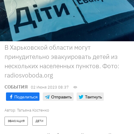
В Харьковской области могут
принудительно эвакуировать детей из
нескольких населенных пунктов. Фото:
radiosvoboda.org
СОБЫТИЯ
02 Июня 2023 08:37
Поделиться
Отправить
Твитнуть
Автор:
Татьяна Костенко
ЭВАКУАЦИЯ
ДЕТИ