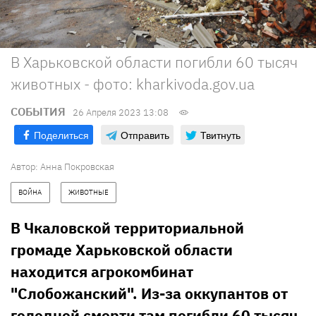
В Харьковской области погибли 60 тысяч
животных - фото: kharkivoda.gov.ua
СОБЫТИЯ
26 Апреля 2023 13:08
Поделиться
Отправить
Твитнуть
Автор:
Анна Покровская
ВОЙНА
ЖИВОТНЫЕ
В Чкаловской территориальной
громаде Харьковской области
находится агрокомбинат
"Слобожанский". Из-за оккупантов от
голодной смерти там погибли 60 тысяч