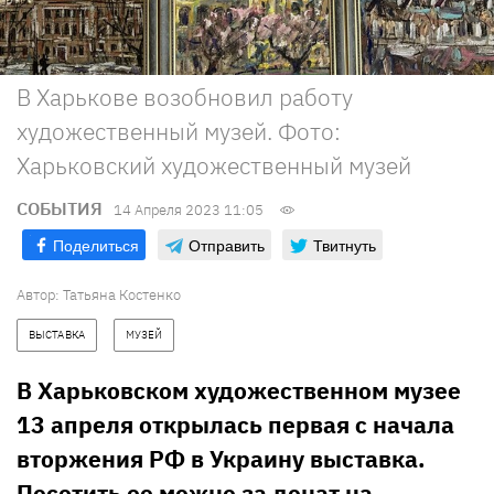
В Харькове возобновил работу
художественный музей. Фото:
Харьковский художественный музей
СОБЫТИЯ
14 Апреля 2023 11:05
Поделиться
Отправить
Твитнуть
Автор:
Татьяна Костенко
ВЫСТАВКА
МУЗЕЙ
В Харьковском художественном музее
13 апреля открылась первая с начала
вторжения РФ в Украину выставка.
Посетить ее можно за донат на