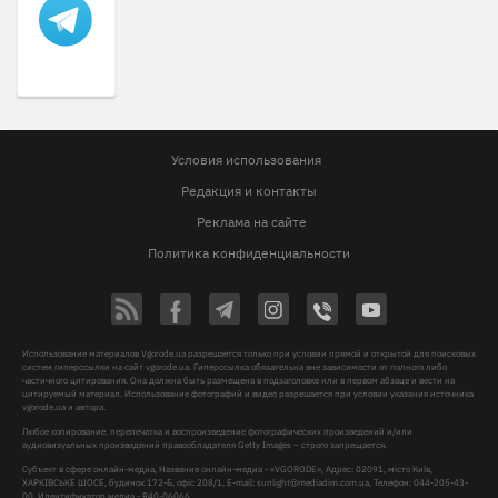
Условия использования
Редакция и контакты
Реклама на сайте
Политика конфиденциальности
Использование материалов Vgorode.ua разрешается только при условии прямой и открытой для поисковых
систем гиперссылки на сайт vgorode.ua. Гиперссылка обязательна вне зависимости от полного либо
частичного цитирования. Она должна быть размещена в подзаголовке или в первом абзаце и вести на
цитируемый материал. Использование фотографий и видео разрешается при условии указания источника
vgorode.ua и автора.
Любое копирование, перепечатка и воспроизведение фотографических произведений и/или
аудиовизуальных произведений правообладателя Getty Images – строго запрещается.
Субъект в сфере онлайн-медиа, Название онлайн-медиа - «VGORODE», Адрес: 02091, місто Київ,
ХАРКІВСЬКЕ ШОСЕ, будинок 172-Б, офіс 208/1, E-mail:
sunlight@mediadim.com.ua
, Телефон: 044-205-43-
00, Идентификатор медиа - R40-06066