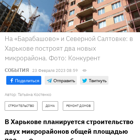
На «Барабашово» и Северной Салтовке: в
Харькове построят два новых
микрорайона. Фото: Конкурент
СОБЫТИЯ
23 Февраля 2023 08:59
Поделиться
Отправить
Твитнуть
Автор:
Татьяна Костенко
СТРОИТЕЛЬСТВО
ДОМА
РЕМОНТ ДОМОВ
В Харькове планируется строительство
двух микрорайонов общей площадью