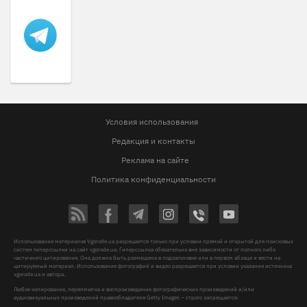
Условия использования
Редакция и контакты
Реклама на сайте
Политика конфиденциальности
Использование материалов Vgorode.ua разрешается только при условии прямой и открытой для поисковых
систем гиперссылки на сайт vgorode.ua. Гиперссылка обязательна вне зависимости от полного либо
частичного цитирования. Она должна быть размещена в подзаголовке или в первом абзаце и вести на
цитируемый материал. Использование фотографий и видео разрешается при условии указания источника
vgorode.ua и автора.
Любое копирование, перепечатка и воспроизведение фотографических произведений и/или
аудиовизуальных произведений правообладателя Getty Images – строго запрещается.