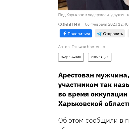
Под Харьковом задержали "дружинни
СОБЫТИЯ
06 Февраля 2023 12:48
Поделиться
Отправить
Автор:
Татьяна Костенко
ЗАДЕРЖАНИЯ
ОККУПАЦИЯ
Арестован мужчина
участником так на
во время оккупации
Харьковской област
Об этом сообщили в 