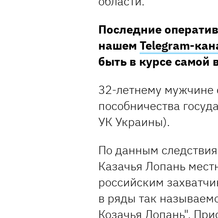
области.
Последние оператив
нашем
Telegram-кан
быть в курсе самой
32-летнему мужчине 
пособничества государ
УК Украины).
По данным следствия,
Казачья Лопань мест
российским захватчик
в ряды так называем
Козачья Лопань". Пр