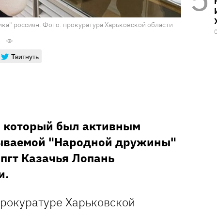
ка" россиян. Фото: прокуратура Харьковской области
Твитнуть
, который был активным
зываемой "Народной дружины"
 пгт Казачья Лопань
и.
прокуратуре Харьковской