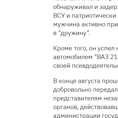
обнаруживал и заде
ВСУ и патриотически
мужчина активно при
в "дружину".
Кроме того, он успел
автомобилем "ВАЗ 21
своей псевдодеятель
В конце августа про
добровольно передал
представителям нез
органов, действовав
администрации госуд