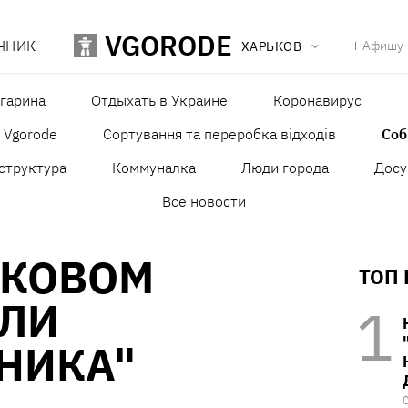
VGORODE
ЧНИК
Афишу
ХАРЬКОВ
агарина
Отдыхать в Украине
Коронавирус
в Vgorode
Сортування та переробка відходів
Со
структура
Коммуналка
Люди города
Досу
Все новости
ЬКОВОМ
ТОП
ЛИ
НИКА"