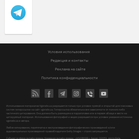
Условия использования
Редакция и контакты
Реклама на сайте
Политика конфиденциальности
Использование материалов Vgorode.ua разрешается только при условии прямой и открытой для поисковых
систем гиперссылки на сайт vgorode.ua. Гиперссылка обязательна вне зависимости от полного либо
частичного цитирования. Она должна быть размещена в подзаголовке или в первом абзаце и вести на
цитируемый материал. Использование фотографий и видео разрешается при условии указания источника
vgorode.ua и автора.
Любое копирование, перепечатка и воспроизведение фотографических произведений и/или
аудиовизуальных произведений правообладателя Getty Images – строго запрещается.
Субъект в сфере онлайн-медиа, Название онлайн-медиа - «VGORODE», Адрес: 02091, місто Київ,