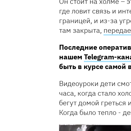
Он стоит на холме – э
где ловит связь и ин
границей, и из-за уг
там закрыта,
передае
Последние оператив
нашем
Telegram-кан
быть в курсе самой
Видеоуроки дети смот
часа, когда стало хо
бегут домой греться 
Когда было тепло - д