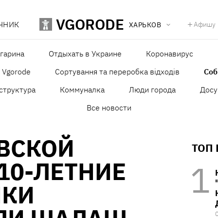
VGORODE
ЧНИК
Афишу
ХАРЬКОВ
агарина
Отдыхать в Украине
Коронавирус
в Vgorode
Сортування та переробка відходів
Со
структура
Коммуналка
Люди города
Досу
Все новости
ВСКОЙ
ТОП
10-ЛЕТНИЕ
ИКИ