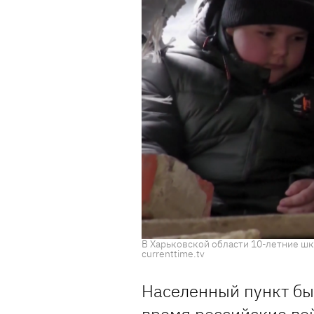
В Харьковской области 10-летние шк
currenttime.tv
Населенный пункт был
время российские во