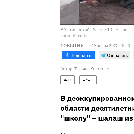
В Харьковской области 10-летние шк
currenttime.tv
СОБЫТИЯ
27 Января 2023 18:23
Поделиться
Отправить
Автор:
Татьяна Костенко
ДЕТИ
ШКОЛА
В деоккупированном
области десятилетн
"школу" – шалаш из 