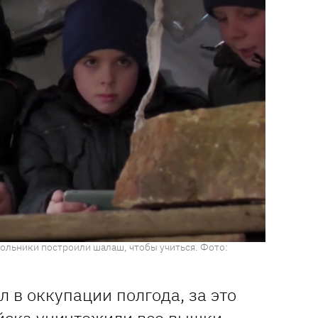
ольники построили шалаш, чтобы учиться. Фото:
 в оккупации полгода, за это
йска уничтожили все вышки