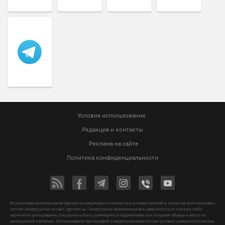
Условия использования
Редакция и контакты
Реклама на сайте
Политика конфиденциальности
Использование материалов Vgorode.ua разрешается только при условии прямой и открытой для поисковых
систем гиперссылки на сайт vgorode.ua. Гиперссылка обязательна вне зависимости от полного либо
частичного цитирования. Она должна быть размещена в подзаголовке или в первом абзаце и вести на
цитируемый материал. Использование фотографий и видео разрешается при условии указания источника