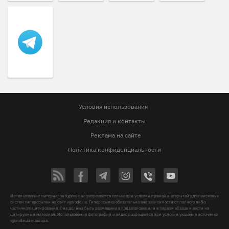
Условия использования
Редакция и контакты
Реклама на сайте
Политика конфиденциальности
Использование материалов Vgorode.ua разрешается только при условии прямой и открытой для поисковых
систем гиперссылки на сайт vgorode.ua. Гиперссылка обязательна вне зависимости от полного либо
частичного цитирования. Она должна быть размещена в подзаголовке или в первом абзаце и вести на
цитируемый материал. Использование фотографий и видео разрешается при условии указания источника
vgorode.ua и автора.