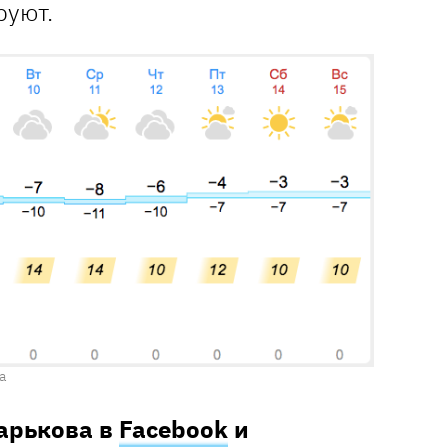
руют.
a
Харькова в
Facebook
и