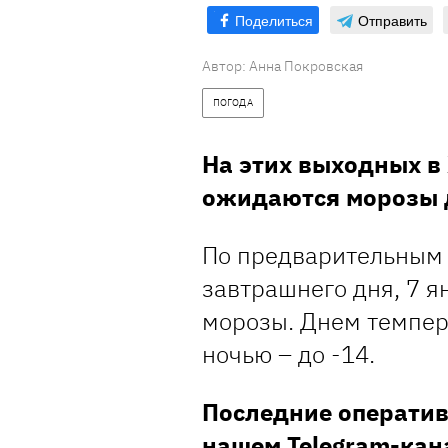
Поделиться
Отправить
Автор:
Анна Покровская
ПОГОДА
На этих выходных в
ожидаются морозы д
По предварительным 
завтрашнего дня, 7 я
морозы. Днем темпера
ночью – до -14.
Последние оператив
нашем
Telegram-кан