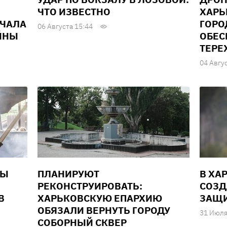
ЧТО ИЗВЕСТНО
ХАРЬ
АЧАЛА
ГОРО
06 Августа 15:44
ЙНЫ
ОБЕС
ТЕРЕ
04 Авгу
НЫ
ПЛАНИРУЮТ
В ХА
РЕКОНСТРУИРОВАТЬ:
СОЗД
В
ХАРЬКОВСКУЮ ЕПАРХИЮ
ЗАЩИ
ОБЯЗАЛИ ВЕРНУТЬ ГОРОДУ
31 Июля
СОБОРНЫЙ СКВЕР