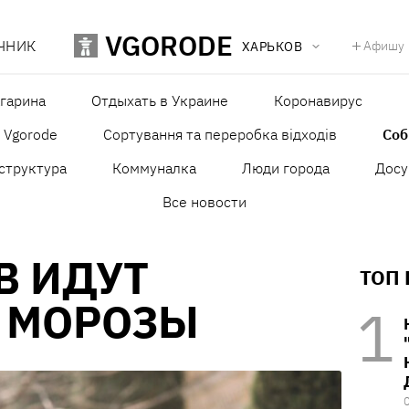
VGORODE
ЧНИК
Афишу
ХАРЬКОВ
агарина
Отдыхать в Украине
Коронавирус
в Vgorode
Сортування та переробка відходів
Со
структура
Коммуналка
Люди города
Досу
Все новости
В ИДУТ
ТОП
 МОРОЗЫ