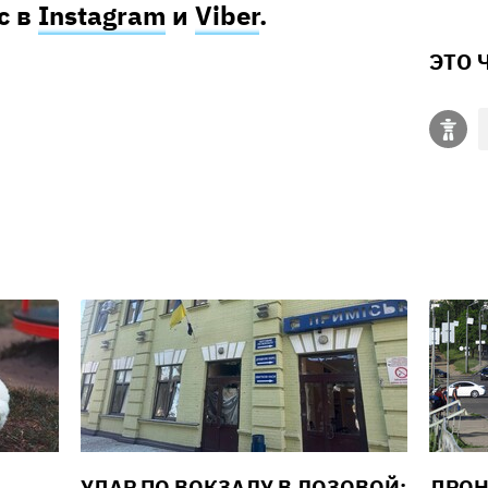
с в
Instagram
и
Viber
.
ЭТО 
УДАР ПО ВОКЗАЛУ В ЛОЗОВОЙ:
ДРОН