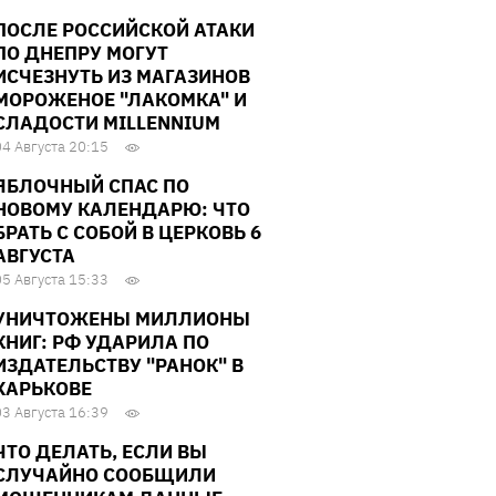
ПОСЛЕ РОССИЙСКОЙ АТАКИ
ПО ДНЕПРУ МОГУТ
ИСЧЕЗНУТЬ ИЗ МАГАЗИНОВ
МОРОЖЕНОЕ "ЛАКОМКА" И
СЛАДОСТИ MILLENNIUM
04 Августа 20:15
ЯБЛОЧНЫЙ СПАС ПО
НОВОМУ КАЛЕНДАРЮ: ЧТО
БРАТЬ С СОБОЙ В ЦЕРКОВЬ 6
АВГУСТА
05 Августа 15:33
УНИЧТОЖЕНЫ МИЛЛИОНЫ
КНИГ: РФ УДАРИЛА ПО
ИЗДАТЕЛЬСТВУ "РАНОК" В
ХАРЬКОВЕ
03 Августа 16:39
ЧТО ДЕЛАТЬ, ЕСЛИ ВЫ
СЛУЧАЙНО СООБЩИЛИ