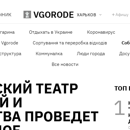
VGORODE
ЧНИК
Афишу
ХАРЬКОВ
агарина
Отдыхать в Украине
Коронавирус
в Vgorode
Сортування та переробка відходів
Со
структура
Коммуналка
Люди города
Досу
Все новости
КИЙ ТЕАТР
ТОП
Й И
ВА ПРОВЕДЕТ