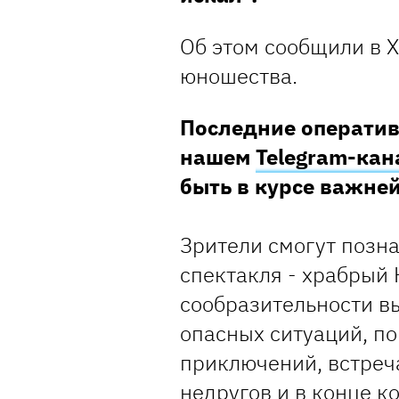
Об этом сообщили в Х
юношества.
Последние оператив
нашем
Telegram-кан
быть в курсе важн
Зрители смогут позн
спектакля - храбрый 
сообразительности в
опасных ситуаций, п
приключений, встреча
недругов и в конце к