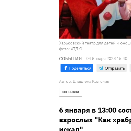
Харьковский театр для детей и юнош
фото: ХТДЮ
СОБЫТИЯ
04 Января 2023 15:40
Поделиться
Отправить
Автор:
Владлена Колісник
СПЕКТАКЛИ
6 января в 13:00 со
взрослых "Как храб
искал".