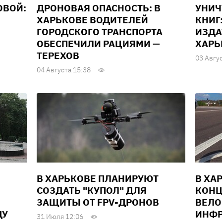
ОВОЙ:
ДРОНОВАЯ ОПАСНОСТЬ: В
УНИ
ХАРЬКОВЕ ВОДИТЕЛЕЙ
КНИГ
ГОРОДСКОГО ТРАНСПОРТА
ИЗДА
ОБЕСПЕЧИЛИ РАЦИЯМИ —
ХАРЬ
ТЕРЕХОВ
03 Авгу
04 Августа 15:38
В ХАРЬКОВЕ ПЛАНИРУЮТ
В ХА
СОЗДАТЬ "КУПОЛ" ДЛЯ
КОНЦ
ЗАЩИТЫ ОТ FPV-ДРОНОВ
ВЕЛО
ДУ
ИНФР
31 Июля 12:06