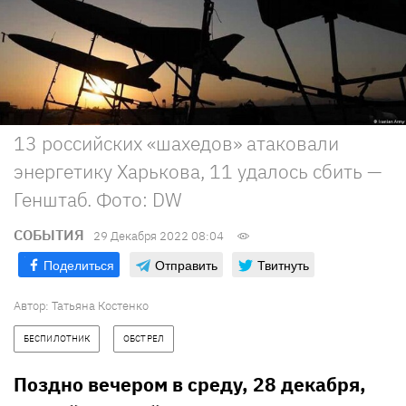
13 российских «шахедов» атаковали
энергетику Харькова, 11 удалось сбить —
Генштаб. Фото: DW
СОБЫТИЯ
29 Декабря 2022 08:04
Поделиться
Отправить
Твитнуть
Автор:
Татьяна Костенко
БЕСПИЛОТНИК
ОБСТРЕЛ
Поздно вечером в среду, 28 декабря,