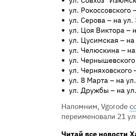
ул. Совхоз "Изюмск
ул. Рокоссовского 
ул. Серова – на ул
ул. Цоя Виктора – 
ул. Цусимская – на
ул. Челюскина – на
ул. Чернышевского 
ул. Черняховского –
ул. 8 Марта – на ул
ул. Дружбы – на ул
Напомним, Vgorode
с
переименовали 21 ул
Читай все новости 