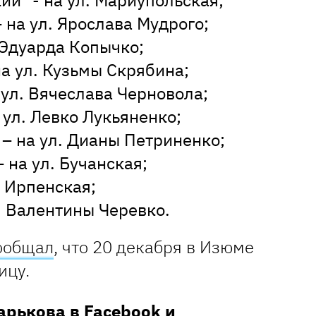
ий" - на ул. Мариупольская;
– на ул. Ярослава Мудрого;
. Эдуарда Копычко;
на ул. Кузьмы Скрябина;
 ул. Вячеслава Черновола;
 ул. Левко Лукьяненко;
– на ул. Дианы Петриненко;
 на ул. Бучанская;
. Ирпенская;
. Валентины Черевко.
ообщал
, что 20 декабря в Изюме
ицу.
Харькова в
Facebook
и