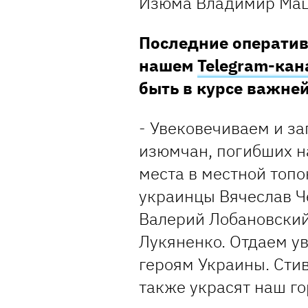
Изюма Владимир Мац
Последние оператив
нашем
Telegram-кан
быть в курсе важн
- Увековечиваем и з
изюмчан, погибших на
места в местной топ
украинцы Вячеслав Ч
Валерий Лобановский
Лукяненко. Отдаем у
героям Украины. Стив
также украсят наш го