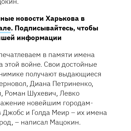
окин.
ные новости Харькова в
але
. Подписывайтесь, чтобы
ейшей информации
апечатлеваем в памяти имена
 этой войне. Свои достойные
онимике получают выдающиеся
ерновол, Диана Петриненко,
, Роман Шухевич, Левко
важение новейшим городам-
 Джобс и Голда Меир – их имена
род, – написал Мацокин.