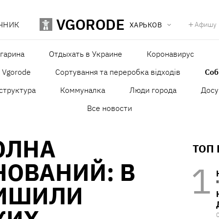
VGORODE
ЧНИК
Афишу
ХАРЬКОВ
агарина
Отдыхать в Украине
Коронавирус
в Vgorode
Сортування та переробка відходів
Со
структура
Коммуналка
Люди города
Досу
Все новости
ОЛНА
ТОП
НОВАНИЙ: В
ИШИЛИ