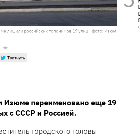
юме лишили российских топонимов 19 улиц - фото: Изюм
Твитнуть
м Изюме переименовано еще 19
х с СССР и Россией.
еститель городского головы