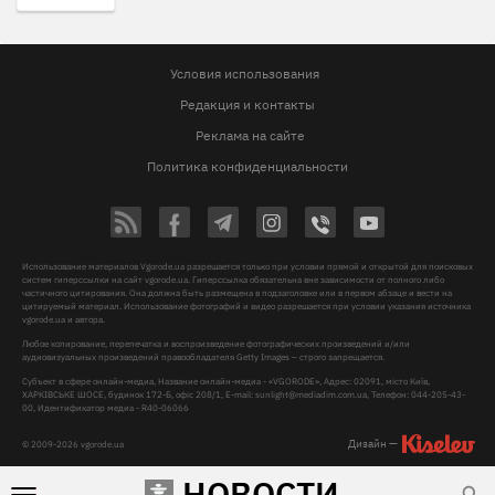
Условия использования
Редакция и контакты
Реклама на сайте
Политика конфиденциальности
Использование материалов Vgorode.ua разрешается только при условии прямой и открытой для поисковых
систем гиперссылки на сайт vgorode.ua. Гиперссылка обязательна вне зависимости от полного либо
частичного цитирования. Она должна быть размещена в подзаголовке или в первом абзаце и вести на
цитируемый материал. Использование фотографий и видео разрешается при условии указания источника
vgorode.ua и автора.
Любое копирование, перепечатка и воспроизведение фотографических произведений и/или
аудиовизуальных произведений правообладателя Getty Images – строго запрещается.
Субъект в сфере онлайн-медиа, Название онлайн-медиа - «VGORODE», Адрес: 02091, місто Київ,
ХАРКІВСЬКЕ ШОСЕ, будинок 172-Б, офіс 208/1, E-mail:
sunlight@mediadim.com.ua
, Телефон: 044-205-43-
00, Идентификатор медиа - R40-06066
Дизайн —
© 2009-2026 vgorode.ua
НОВОСТИ