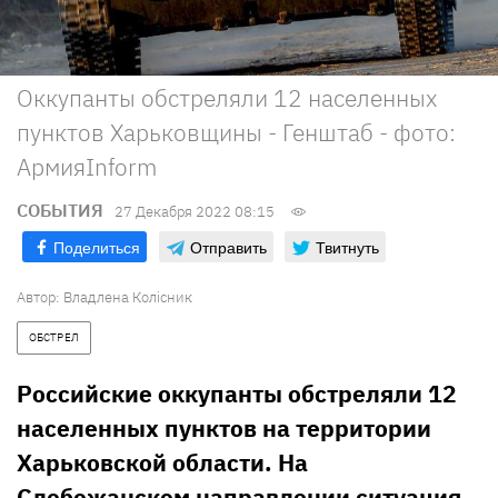
Оккупанты обстреляли 12 населенных
пунктов Харьковщины - Генштаб - фото:
АрмияInform
СОБЫТИЯ
27 Декабря 2022 08:15
Поделиться
Отправить
Твитнуть
Автор:
Владлена Колісник
ОБСТРЕЛ
Российские оккупанты обстреляли 12
населенных пунктов на территории
Харьковской области. На
Слобожанском направлении ситуация