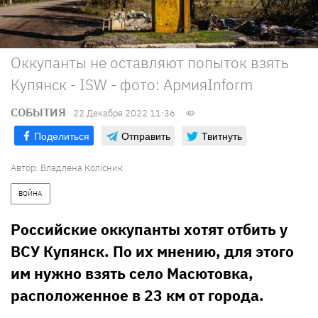
Оккупанты не оставляют попыток взять
Купянск - ISW - фото: АрмияInform
СОБЫТИЯ
22 Декабря 2022 11:36
Поделиться
Отправить
Твитнуть
Автор:
Владлена Колісник
ВОЙНА
Российские оккупанты хотят отбить у
ВСУ Купянск. По их мнению, для этого
им нужно взять село Масютовка,
расположенное в 23 км от города.