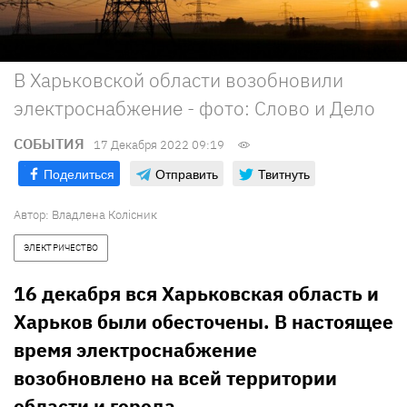
В Харьковской области возобновили
электроснабжение - фото: Слово и Дело
СОБЫТИЯ
17 Декабря 2022 09:19
Поделиться
Отправить
Твитнуть
Автор:
Владлена Колісник
ЭЛЕКТРИЧЕСТВО
16 декабря вся Харьковская область и
Харьков были обесточены. В настоящее
время электроснабжение
возобновлено на всей территории
области и города.