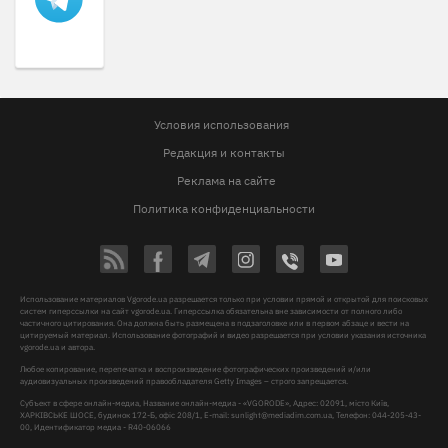
Условия использования
Редакция и контакты
Реклама на сайте
Политика конфиденциальности
Использование материалов Vgorode.ua разрешается только при условии прямой и открытой для поисковых
систем гиперссылки на сайт vgorode.ua. Гиперссылка обязательна вне зависимости от полного либо
частичного цитирования. Она должна быть размещена в подзаголовке или в первом абзаце и вести на
цитируемый материал. Использование фотографий и видео разрешается при условии указания источника
vgorode.ua и автора.
Любое копирование, перепечатка и воспроизведение фотографических произведений и/или
аудиовизуальных произведений правообладателя Getty Images – строго запрещается.
Субъект в сфере онлайн-медиа, Название онлайн-медиа - «VGORODE», Адрес: 02091, місто Київ,
ХАРКІВСЬКЕ ШОСЕ, будинок 172-Б, офіс 208/1, E-mail:
sunlight@mediadim.com.ua
, Телефон: 044-205-43-
00, Идентификатор медиа - R40-06066