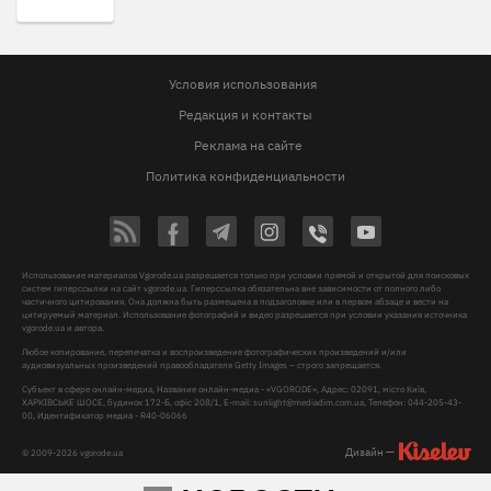
Условия использования
Редакция и контакты
Реклама на сайте
Политика конфиденциальности
Использование материалов Vgorode.ua разрешается только при условии прямой и открытой для поисковых
систем гиперссылки на сайт vgorode.ua. Гиперссылка обязательна вне зависимости от полного либо
частичного цитирования. Она должна быть размещена в подзаголовке или в первом абзаце и вести на
цитируемый материал. Использование фотографий и видео разрешается при условии указания источника
vgorode.ua и автора.
Любое копирование, перепечатка и воспроизведение фотографических произведений и/или
аудиовизуальных произведений правообладателя Getty Images – строго запрещается.
Субъект в сфере онлайн-медиа, Название онлайн-медиа - «VGORODE», Адрес: 02091, місто Київ,
ХАРКІВСЬКЕ ШОСЕ, будинок 172-Б, офіс 208/1, E-mail:
sunlight@mediadim.com.ua
, Телефон: 044-205-43-
00, Идентификатор медиа - R40-06066
Дизайн —
© 2009-2026 vgorode.ua