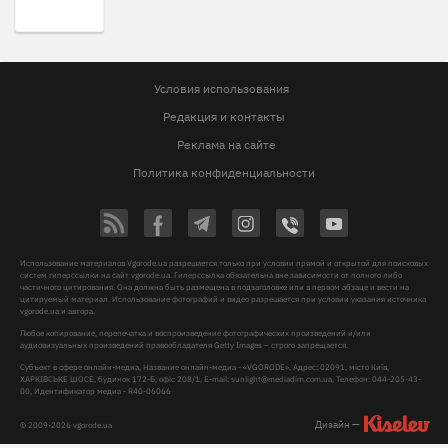
Условия использования
Редакция и контакты
Реклама на сайте
Политика конфиденциальности
Использование материалов Vgorode.ua разрешается только при условии прямой и открытой для поисковых
систем гиперссылки на сайт vgorode.ua. Гиперссылка обязательна вне зависимости от полного либо
частичного цитирования. Она должна быть размещена в подзаголовке или в первом абзаце и вести на
цитируемый материал. Использование фотографий и видео разрешается при условии указания источника
vgorode.ua и автора.
Любое копирование, перепечатка и воспроизведение фотографических произведений и/или
аудиовизуальных произведений правообладателя Getty Images – строго запрещается.
Субъект в сфере онлайн-медиа, Название онлайн-медиа - «VGORODE», Адрес: 02091, місто Київ,
ХАРКІВСЬКЕ ШОСЕ, будинок 172-Б, офіс 208/1, E-mail:
sunlight@mediadim.com.ua
, Телефон: 044-205-43-
00, Идентификатор медиа - R40-06066
Дизайн —
© 2009-2026 vgorode.ua