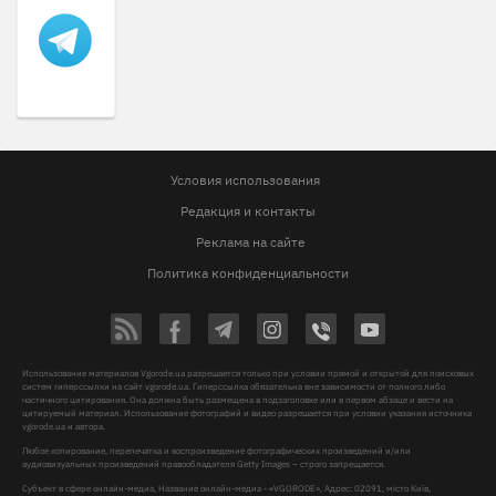
Условия использования
Редакция и контакты
Реклама на сайте
Политика конфиденциальности
Использование материалов Vgorode.ua разрешается только при условии прямой и открытой для поисковых
систем гиперссылки на сайт vgorode.ua. Гиперссылка обязательна вне зависимости от полного либо
частичного цитирования. Она должна быть размещена в подзаголовке или в первом абзаце и вести на
цитируемый материал. Использование фотографий и видео разрешается при условии указания источника
vgorode.ua и автора.
Любое копирование, перепечатка и воспроизведение фотографических произведений и/или
аудиовизуальных произведений правообладателя Getty Images – строго запрещается.
Субъект в сфере онлайн-медиа, Название онлайн-медиа - «VGORODE», Адрес: 02091, місто Київ,