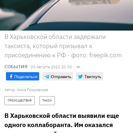
В Харьковской области задержали
таксиста, который призывал к
присоединению к РФ - фото: freepik.com
СОБЫТИЯ
30 Августа 2022 20:30
Поделиться
Отправить
Твитнуть
Автор:
Анна Покровская
ПРОИСШЕСТВИЯ
ТАКСИ
В Харьковской области выявили еще
одного коллаборанта. Им оказался