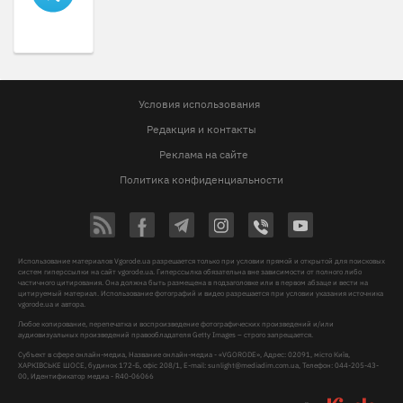
Условия использования
Редакция и контакты
Реклама на сайте
Политика конфиденциальности
Использование материалов Vgorode.ua разрешается только при условии прямой и открытой для поисковых
систем гиперссылки на сайт vgorode.ua. Гиперссылка обязательна вне зависимости от полного либо
частичного цитирования. Она должна быть размещена в подзаголовке или в первом абзаце и вести на
цитируемый материал. Использование фотографий и видео разрешается при условии указания источника
vgorode.ua и автора.
Любое копирование, перепечатка и воспроизведение фотографических произведений и/или
аудиовизуальных произведений правообладателя Getty Images – строго запрещается.
Субъект в сфере онлайн-медиа, Название онлайн-медиа - «VGORODE», Адрес: 02091, місто Київ,
ХАРКІВСЬКЕ ШОСЕ, будинок 172-Б, офіс 208/1, E-mail:
sunlight@mediadim.com.ua
, Телефон: 044-205-43-
00, Идентификатор медиа - R40-06066