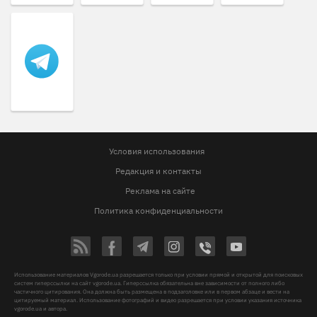
Условия использования
Редакция и контакты
Реклама на сайте
Политика конфиденциальности
Использование материалов Vgorode.ua разрешается только при условии прямой и открытой для поисковых
систем гиперссылки на сайт vgorode.ua. Гиперссылка обязательна вне зависимости от полного либо
частичного цитирования. Она должна быть размещена в подзаголовке или в первом абзаце и вести на
цитируемый материал. Использование фотографий и видео разрешается при условии указания источника
vgorode.ua и автора.