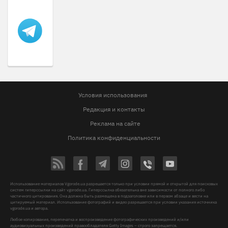
Условия использования
Редакция и контакты
Реклама на сайте
Политика конфиденциальности
Использование материалов Vgorode.ua разрешается только при условии прямой и открытой для поисковых
систем гиперссылки на сайт vgorode.ua. Гиперссылка обязательна вне зависимости от полного либо
частичного цитирования. Она должна быть размещена в подзаголовке или в первом абзаце и вести на
цитируемый материал. Использование фотографий и видео разрешается при условии указания источника
vgorode.ua и автора.
Любое копирование, перепечатка и воспроизведение фотографических произведений и/или
аудиовизуальных произведений правообладателя Getty Images – строго запрещается.