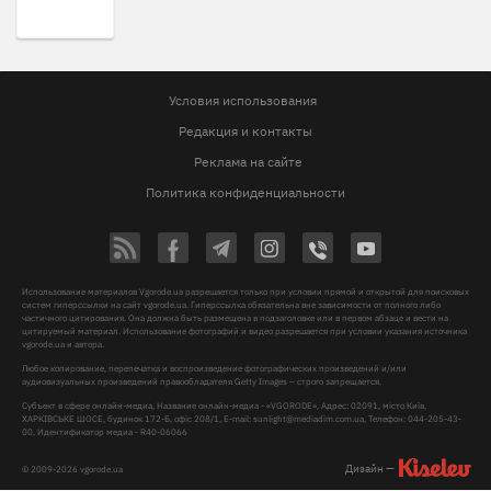
Условия использования
Редакция и контакты
Реклама на сайте
Политика конфиденциальности
Использование материалов Vgorode.ua разрешается только при условии прямой и открытой для поисковых
систем гиперссылки на сайт vgorode.ua. Гиперссылка обязательна вне зависимости от полного либо
частичного цитирования. Она должна быть размещена в подзаголовке или в первом абзаце и вести на
цитируемый материал. Использование фотографий и видео разрешается при условии указания источника
vgorode.ua и автора.
Любое копирование, перепечатка и воспроизведение фотографических произведений и/или
аудиовизуальных произведений правообладателя Getty Images – строго запрещается.
Субъект в сфере онлайн-медиа, Название онлайн-медиа - «VGORODE», Адрес: 02091, місто Київ,
ХАРКІВСЬКЕ ШОСЕ, будинок 172-Б, офіс 208/1, E-mail:
sunlight@mediadim.com.ua
, Телефон: 044-205-43-
00, Идентификатор медиа - R40-06066
Дизайн —
© 2009-2026 vgorode.ua