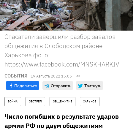
Спасатели завершили разбор завалов
общежития в Слободском районе
Харькова фото:
https://www.facebook.com/MNSKHARKIV
СОБЫТИЯ
19 Августа 2022 15:06
Поделиться
Отправить
Твитнуть
ВОЙНА
ОБСТРЕЛ
ОБЩЕЖИТИЕ
ХАРЬКОВ
Число погибших в результате ударов
армии РФ по двум общежитиям