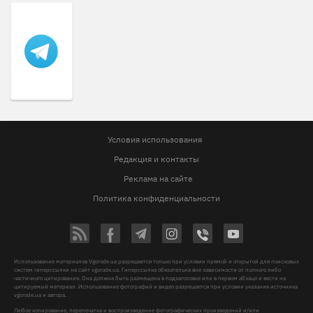
Условия использования
Редакция и контакты
Реклама на сайте
Политика конфиденциальности
Использование материалов Vgorode.ua разрешается только при условии прямой и открытой для поисковых
систем гиперссылки на сайт vgorode.ua. Гиперссылка обязательна вне зависимости от полного либо
частичного цитирования. Она должна быть размещена в подзаголовке или в первом абзаце и вести на
цитируемый материал. Использование фотографий и видео разрешается при условии указания источника
vgorode.ua и автора.
Любое копирование, перепечатка и воспроизведение фотографических произведений и/или