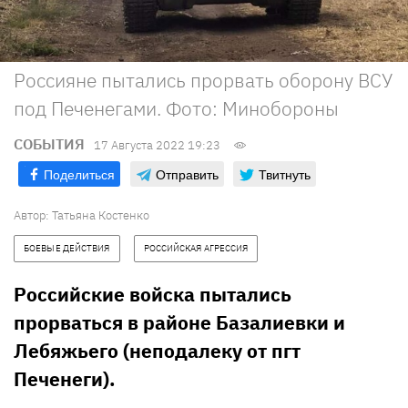
Россияне пытались прорвать оборону ВСУ
под Печенегами. Фото: Минобороны
СОБЫТИЯ
17 Августа 2022 19:23
Поделиться
Отправить
Твитнуть
Автор:
Татьяна Костенко
БОЕВЫЕ ДЕЙСТВИЯ
РОССИЙСКАЯ АГРЕССИЯ
Российские войска пытались
прорваться в районе Базалиевки и
Лебяжьего (неподалеку от пгт
Печенеги).