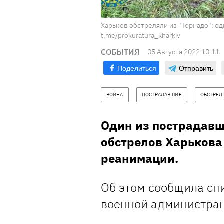
Харьков обстреляли из "Торнадо": од
t.me/prokuratura_kharkiv
СОБЫТИЯ
05 Августа 2022 10:11
Поделиться
Отправить
ВОЙНА
ПОСТРАДАВШИЕ
ОБСТРЕЛ
Один из пострадавш
обстрелов Харькова 
реанимации.
Об этом сообщила сп
военной администрац