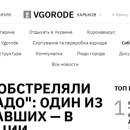
VGORODE
ЧНИК
Афишу
ХАРЬКОВ
агарина
Отдыхать в Украине
Коронавирус
в Vgorode
Сортування та переробка відходів
Со
структура
Коммуналка
Люди города
Досу
Все новости
 ОБСТРЕЛЯЛИ
ТОП
АДО": ОДИН ИЗ
АВШИХ — В