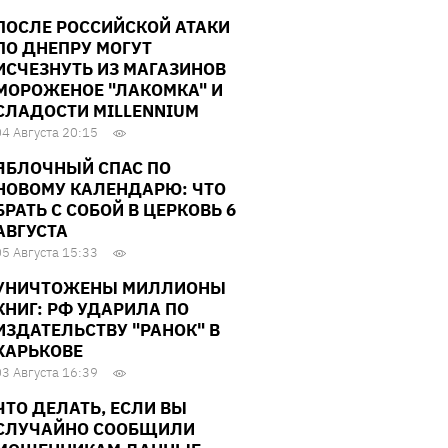
ПОСЛЕ РОССИЙСКОЙ АТАКИ
ПО ДНЕПРУ МОГУТ
ИСЧЕЗНУТЬ ИЗ МАГАЗИНОВ
МОРОЖЕНОЕ "ЛАКОМКА" И
СЛАДОСТИ MILLENNIUM
04 Августа 20:15
ЯБЛОЧНЫЙ СПАС ПО
НОВОМУ КАЛЕНДАРЮ: ЧТО
БРАТЬ С СОБОЙ В ЦЕРКОВЬ 6
АВГУСТА
05 Августа 15:33
УНИЧТОЖЕНЫ МИЛЛИОНЫ
КНИГ: РФ УДАРИЛА ПО
ИЗДАТЕЛЬСТВУ "РАНОК" В
ХАРЬКОВЕ
03 Августа 16:39
ЧТО ДЕЛАТЬ, ЕСЛИ ВЫ
СЛУЧАЙНО СООБЩИЛИ