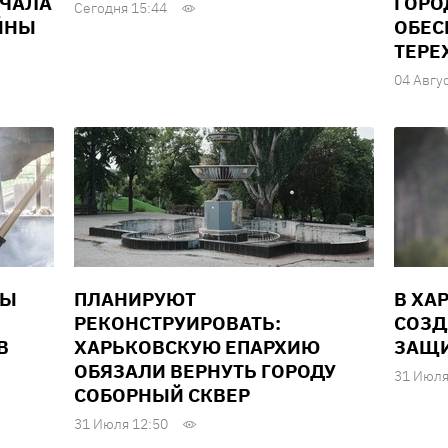
АЧАЛА
ГОРО
Сегодня 15:44
ЙНЫ
ОБЕС
ТЕРЕ
04 Авгу
НЫ
ПЛАНИРУЮТ
В ХА
РЕКОНСТРУИРОВАТЬ:
СОЗД
В
ХАРЬКОВСКУЮ ЕПАРХИЮ
ЗАЩИ
ОБЯЗАЛИ ВЕРНУТЬ ГОРОДУ
31 Июля
СОБОРНЫЙ СКВЕР
31 Июля 12:50