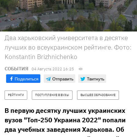
Два харьковский университета в десятке
лучших во всеукраинском рейтинге. Фото:
Konstantin Brizhnichenko
СОБЫТИЯ
04 Августа 2022 16:25
Поделиться
Отправить
Твитнуть
РЕЙТИНГИ
ПОСТУПЛЕНИЕ В ВУЗЫ
ВЫСШЕЕ ОБРАЗОВАНИЕ
В первую десятку лучших украинских
вузов "Топ-250 Украина 2022" попали
два учебных заведения Харькова. Об