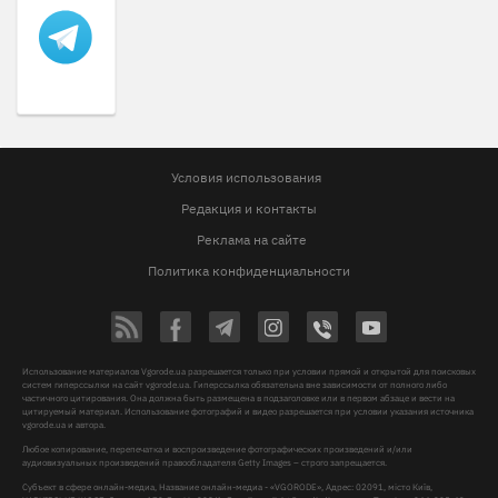
Условия использования
Редакция и контакты
Реклама на сайте
Политика конфиденциальности
Использование материалов Vgorode.ua разрешается только при условии прямой и открытой для поисковых
систем гиперссылки на сайт vgorode.ua. Гиперссылка обязательна вне зависимости от полного либо
частичного цитирования. Она должна быть размещена в подзаголовке или в первом абзаце и вести на
цитируемый материал. Использование фотографий и видео разрешается при условии указания источника
vgorode.ua и автора.
Любое копирование, перепечатка и воспроизведение фотографических произведений и/или
аудиовизуальных произведений правообладателя Getty Images – строго запрещается.
Субъект в сфере онлайн-медиа, Название онлайн-медиа - «VGORODE», Адрес: 02091, місто Київ,