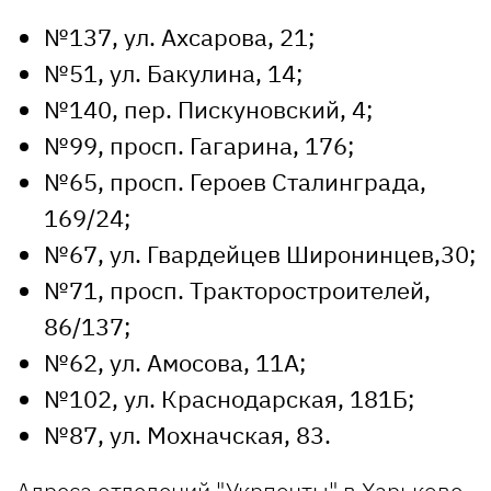
№137, ул. Ахсарова, 21;
№51, ул. Бакулина, 14;
№140, пер. Пискуновский, 4;
№99, просп. Гагарина, 176;
№65, просп. Героев Сталинграда,
169/24;
№67, ул. Гвардейцев Широнинцев,30;
№71, просп. Тракторостроителей,
86/137;
№62, ул. Амосова, 11А;
№102, ул. Краснодарская, 181Б;
№87, ул. Мохначская, 83.
Адреса отделений "Укрпочты" в Харькове,