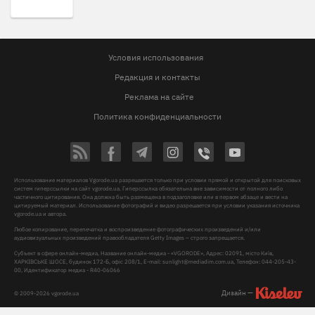
Условия использования
Редакция и контакты
Реклама на сайте
Политика конфиденциальности
Использование материалов Vgorode.ua разрешается только при условии прямой и открытой для поисковых
систем гиперссылки на сайт vgorode.ua. Гиперссылка обязательна вне зависимости от полного либо
частичного цитирования. Она должна быть размещена в подзаголовке или в первом абзаце и вести на
цитируемый материал. Использование фотографий и видео разрешается при условии указания источника
vgorode.ua и автора.
Любое копирование, перепечатка и воспроизведение фотографических произведений и/или
аудиовизуальных произведений правообладателя Getty Images – строго запрещается.
Субъект в сфере онлайн-медиа, Название онлайн-медиа - «VGORODE», Адрес: 02091, місто Київ,
ХАРКІВСЬКЕ ШОСЕ, будинок 172-Б, офіс 208/1, E-mail:
sunlight@mediadim.com.ua
, Телефон: 044-205-43-
00, Идентификатор медиа - R40-06066
Дизайн —
© 2009-2026 vgorode.ua