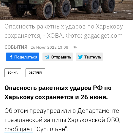
Опасность ракетных ударов по Харькову
сохраняется, - ХОВА. Фото: gagadget.com
СОБЫТИЯ
26 Июня 2022 13:08
Поделиться
Отправить
Твитнуть
ВОЙНА
ОБСТРЕЛ
Опасность ракетных ударов РФ по
Харькову сохраняется и 26 июня.
Об этом предупредили в Департаменте
гражданской защиты Харьковской ОВО,
сообщает
"Суспільне".