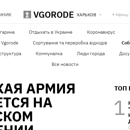
VGORODE
ЧНИК
Афишу
ХАРЬКОВ
агарина
Отдыхать в Украине
Коронавирус
в Vgorode
Сортування та переробка відходів
Со
структура
Коммуналка
Люди города
Досу
Все новости
КАЯ АРМИЯ
ТОП
ТСЯ НА
СКОМ