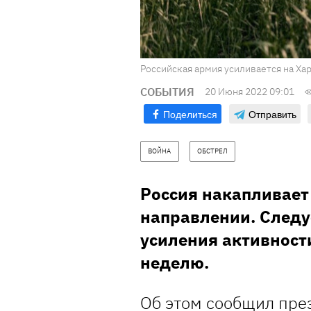
Российская армия усиливается на Ха
СОБЫТИЯ
20 Июня 2022 09:01
Поделиться
Отправить
ВОЙНА
ОБСТРЕЛ
Россия накапливает
направлении. Следу
усиления активност
неделю.
Об этом
сообщил
пре