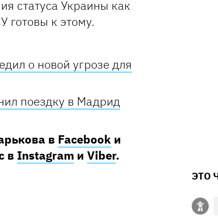
ия статуса Украины как
У готовы к этому.
едил о новой угрозе для
нил поездку в Мадрид
Харькова в
Facebook
и
с в
Instagram
и
Viber
.
ЭТО 