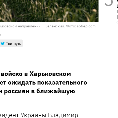
рьковском направлении, – Зеленский. Фото: sofrep.com
Твитнуть
 войско в Харьковском
ет ожидать показательного
и россиян в ближайшую
зидент Украины Владимир