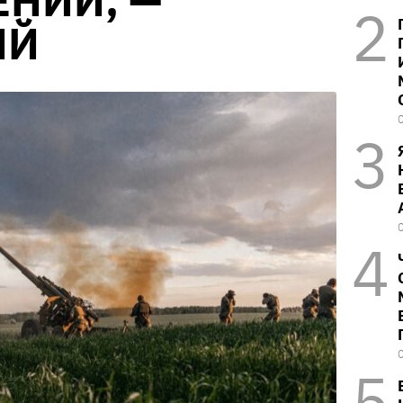
НИИ, —
ИЙ