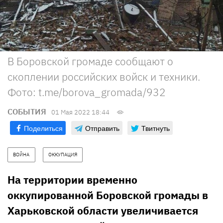
В Боровской громаде сообщают о
скоплении российских войск и техники.
Фото: t.me/borova_gromada/932
СОБЫТИЯ
01 Мая 2022 18:44
Поделиться
Отправить
Твитнуть
ВОЙНА
ОККУПАЦИЯ
На территории временно
оккупированной Боровской громады в
Харьковской области увеличивается