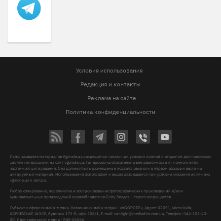
Условия использования
Редакция и контакты
Реклама на сайте
Политика конфиденциальности
Использование материалов Vgorode.ua разрешается только при условии прямой и открытой для поисковых
систем гиперссылки на сайт vgorode.ua. Гиперссылка обязательна вне зависимости от полного либо
частичного цитирования. Она должна быть размещена в подзаголовке или в первом абзаце и вести на
цитируемый материал. Использование фотографий и видео разрешается при условии указания источника
vgorode.ua и автора.
Любое копирование, перепечатка и воспроизведение фотографических произведений и/или
аудиовизуальных произведений правообладателя Getty Images – строго запрещается.
Субъект в сфере онлайн-медиа, Название онлайн-медиа - «VGORODE», Адрес: 02091, місто Київ,
ХАРКІВСЬКЕ ШОСЕ, будинок 172-Б, офіс 208/1, E-mail:
sunlight@mediadim.com.ua
, Телефон: 044-205-43-
00, Идентификатор медиа - R40-06066