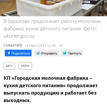
В Харькове продолжает работу молочная
фабрика-кухня детского питания. Фото:
ukurier.gov.ua
СОБЫТИЯ
24 Марта 2022 10:58
Поделиться
Отправить
Твитнуть
ДЕТИ
ВОЙНА
КП «Городская молочная фабрика –
кухня детского питания» продолжает
выпускать продукцию и работает без
выходных.