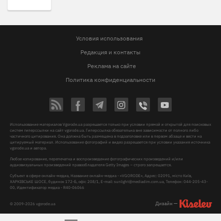
Условия использования
Редакция и контакты
Реклама на сайте
Политика конфиденциальности
Использование материалов Vgorode.ua разрешается только при условии прямой и открытой для поисковых
систем гиперссылки на сайт vgorode.ua. Гиперссылка обязательна вне зависимости от полного либо
частичного цитирования. Она должна быть размещена в подзаголовке или в первом абзаце и вести на
цитируемый материал. Использование фотографий и видео разрешается при условии указания источника
vgorode.ua и автора.
Любое копирование, перепечатка и воспроизведение фотографических произведений и/или
аудиовизуальных произведений правообладателя Getty Images – строго запрещается.
Субъект в сфере онлайн-медиа, Название онлайн-медиа - «VGORODE», Адрес: 02091, місто Київ,
ХАРКІВСЬКЕ ШОСЕ, будинок 172-Б, офіс 208/1, E-mail:
sunlight@mediadim.com.ua
, Телефон: 044-205-43-
00, Идентификатор медиа - R40-06066
Дизайн —
© 2009-2026 vgorode.ua