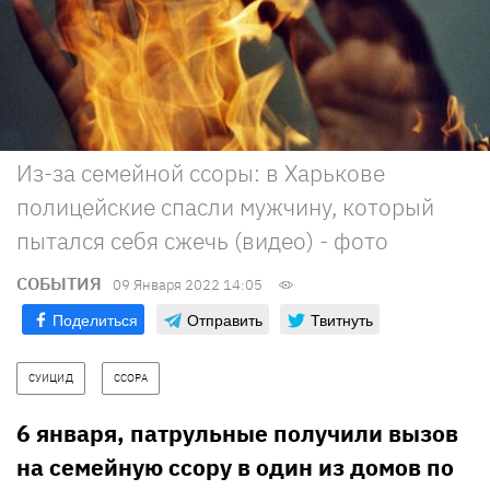
Из-за семейной ссоры: в Харькове
полицейские спасли мужчину, который
пытался себя сжечь (видео) - фото
СОБЫТИЯ
09 Января 2022 14:05
Поделиться
Отправить
Твитнуть
СУИЦИД
ССОРА
6 января, патрульные получили вызов
на семейную ссору в один из домов по